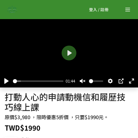
登入 / 註冊
P
l
a
y
01:44
P
U
S
P
E
打動人心的申請動機信和履歷技
l
n
e
I
n
a
m
t
P
t
巧線上課
y
u
t
e
t
i
r
原價$3,980 ，限時優惠5折價 ，只要$1990元。
e
n
f
TWD$1990
g
u
s
l