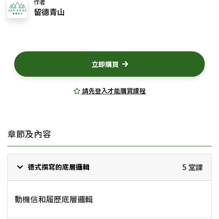
作者
l
留德青山
s
c
r
e
立即購買
e
n
請先登入才能購買課程
章節及內容
5 堂課
德式撰寫的底層邏輯
動機信和履歷底層邏輯