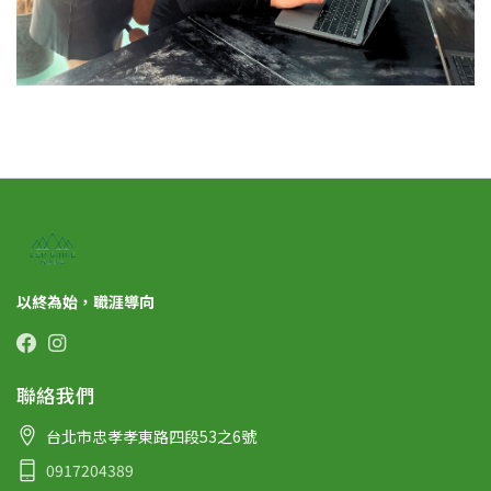
以終為始，職涯導向
聯絡我們
台北市忠孝孝東路四段53之6號
0917204389