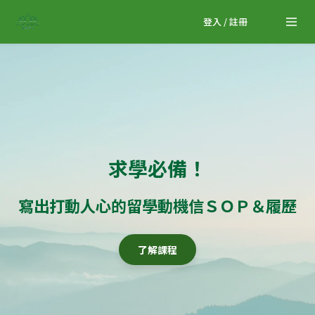
登入 / 註冊
求學必備！
寫出打動人心的留學動機信ＳＯＰ＆履歷
了解課程