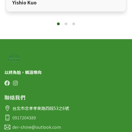
Yishio Kuo
以終為始，職涯導向
聯絡我們
台北市忠孝孝東路四段53之6號
0917204389
der-shine@outlook.com