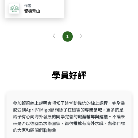
作者
留德青山
1
學員好評
參加留德線上說明會得知了這堂動機信的線上課程，完全能
感受到April和Migo顧問除了在留德的
專業領域
，更多的是
給予有心向海外發展的同學完善的
職涯輔導與建議
。不論未
來是否以德國為求學國家，都很
推薦
有海外求職、留學目標
的大家和顧問們聊聊😄