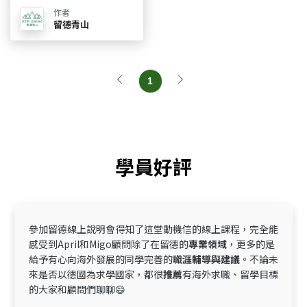
作者
留德青山
1
學員好評
參加留德線上說明會得知了這堂動機信的線上課程，完全能
感受到April和Migo顧問除了在留德的
專業領域
，更多的是
給予有心向海外發展的同學完善的
職涯輔導與建議
。不論未
來是否以德國為求學國家，都很
推薦
有海外求職、留學目標
的大家和顧問們聊聊😄