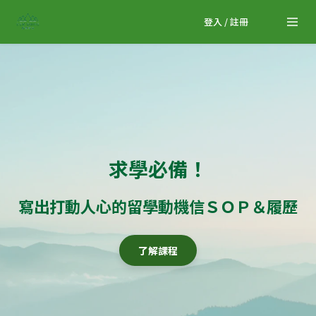
登入 / 註冊
求學必備！
寫出打動人心的留學動機信ＳＯＰ＆履歷
了解課程