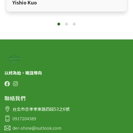
Yishio Kuo
以終為始，職涯導向
聯絡我們
台北市忠孝孝東路四段53之6號
0917204389
der-shine@outlook.com